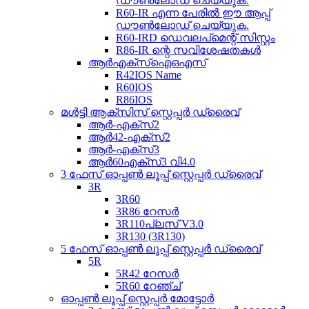
ഡൗൺലോഡ് ചെയ്യുക.
R60-IR എന്ന പേരിൽ ഈ ആപ്പ്
ഡൗൺലോഡ് ചെയ്യുക.
R60-IRD ഡെവലപ്‌മെന്റ് സിസ്റ്റം
R86-IR ന്റെ സവിശേഷതകൾ
ആർ‌എക്സ്‌ഐ‌ഒ‌എസ്
R42IOS Name
R60IOS
R86IOS
മൾട്ടി ആക്സിസ് സ്റ്റെപ്പർ ഡ്രൈവ്
ആർ-എക്സ്2
ആർ42-എക്സ്2
ആർ-എക്സ്3
ആർ60എക്സ്3 വി4.0
3 ഫേസ് ഓപ്പൺ ലൂപ്പ് സ്റ്റെപ്പർ ഡ്രൈവ്
3R
3R60
3R86 റേസർ
3R110പ്ലസ് V3.0
3R130 (3R130)
5 ഫേസ് ഓപ്പൺ ലൂപ്പ് സ്റ്റെപ്പർ ഡ്രൈവ്
5R
5R42 റേസർ
5R60 റേഞ്ച്
ഓപ്പൺ ലൂപ്പ് സ്റ്റെപ്പർ മോട്ടോർ