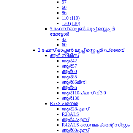
57
60
86
110 (110)
130 (130)
5 ഫേസ് ഓപ്പൺ ലൂപ്പ് സ്റ്റെപ്പർ
മോട്ടോർ
42
60
2 ഫേസ് ഓപ്പൺ ലൂപ്പ് സ്റ്റെപ്പർ ഡ്രൈവ്
ആർ സീരീസ്
ആർ42
ആർ57
ആർ60
ആർ85
ആർ86മിനി
ആർ86
ആർ110പ്ലസ് വി3.0
ആർ130
RxxS പരമ്പര
ആർ28എസ്
R28ALS
ആർ42എസ്
R42ALS ഡെവലപ്‌മെന്റ് സിസ്റ്റം
ആർ60എസ്