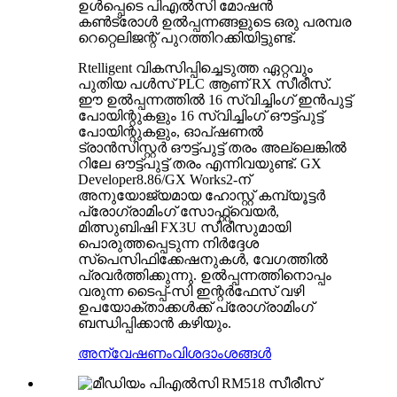
ഉൾപ്പെടെ പി‌എൽ‌സി മോഷൻ
കൺട്രോൾ ഉൽപ്പന്നങ്ങളുടെ ഒരു പരമ്പര
റെറ്റെലിജന്റ് പുറത്തിറക്കിയിട്ടുണ്ട്.
Rtelligent വികസിപ്പിച്ചെടുത്ത ഏറ്റവും
പുതിയ പൾസ് PLC ആണ് RX സീരീസ്.
ഈ ഉൽപ്പന്നത്തിൽ 16 സ്വിച്ചിംഗ് ഇൻപുട്ട്
പോയിന്റുകളും 16 സ്വിച്ചിംഗ് ഔട്ട്പുട്ട്
പോയിന്റുകളും, ഓപ്ഷണൽ
ട്രാൻസിസ്റ്റർ ഔട്ട്പുട്ട് തരം അല്ലെങ്കിൽ
റിലേ ഔട്ട്പുട്ട് തരം എന്നിവയുണ്ട്. GX
Developer8.86/GX Works2-ന്
അനുയോജ്യമായ ഹോസ്റ്റ് കമ്പ്യൂട്ടർ
പ്രോഗ്രാമിംഗ് സോഫ്റ്റ്‌വെയർ,
മിത്സുബിഷി FX3U സീരീസുമായി
പൊരുത്തപ്പെടുന്ന നിർദ്ദേശ
സ്പെസിഫിക്കേഷനുകൾ, വേഗത്തിൽ
പ്രവർത്തിക്കുന്നു. ഉൽപ്പന്നത്തിനൊപ്പം
വരുന്ന ടൈപ്പ്-സി ഇന്റർഫേസ് വഴി
ഉപയോക്താക്കൾക്ക് പ്രോഗ്രാമിംഗ്
ബന്ധിപ്പിക്കാൻ കഴിയും.
അന്വേഷണം
വിശദാംശങ്ങൾ