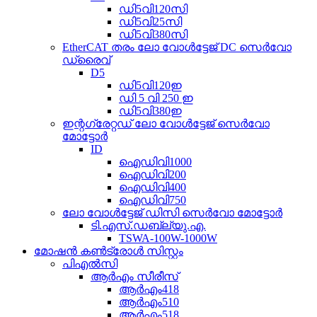
ഡി5വി120സി
ഡി5വി25സി
ഡി5വി380സി
EtherCAT തരം ലോ വോൾട്ടേജ് DC സെർവോ
ഡ്രൈവ്
D5
ഡി5വി120ഇ
ഡി 5 വി 250 ഇ
ഡി5വി380ഇ
ഇന്റഗ്രേറ്റഡ് ലോ വോൾട്ടേജ് സെർവോ
മോട്ടോർ
ID
ഐഡിവി1000
ഐഡിവി200
ഐഡിവി400
ഐഡിവി750
ലോ വോൾട്ടേജ് ഡിസി സെർവോ മോട്ടോർ
ടി.എസ്.ഡബ്ല്യു.എ.
TSWA-100W-1000W
മോഷൻ കൺട്രോൾ സിസ്റ്റം
പി‌എൽ‌സി
ആർ‌എം സീരീസ്
ആർഎം418
ആർഎം510
ആർഎം518