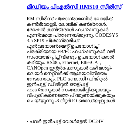
മീഡിയം പി‌എൽ‌സി RM510 സീരീസ്
RM സീരീസ് പ്രോഗ്രാമബിൾ ലോജിക്
കൺട്രോളർ, ലോജിക് കൺട്രോൾ,
മോഷൻ കൺട്രോൾ ഫംഗ്ഷനുകൾ
എന്നിവയെ പിന്തുണയ്ക്കുന്നു. CODESYS
3.5 SP19 പ്രോഗ്രാമിംഗ്
എൻവയോൺമെന്റ് ഉപയോഗിച്ച്,
പ്രക്രിയയെ FB/FC ഫംഗ്ഷനുകൾ വഴി
സംയോജിപ്പിച്ച് വീണ്ടും ഉപയോഗിക്കാൻ
കഴിയും. RS485, Ethernet, EtherCAT,
CANOpen ഇന്റർഫേസുകൾ വഴി മൾട്ടി-
ലെയർ നെറ്റ്‌വർക്ക് ആശയവിനിമയം
നേടാനാകും. PLC ബോഡി ഡിജിറ്റൽ
ഇൻപുട്ട്, ഡിജിറ്റൽ ഔട്ട്‌പുട്ട്
ഫംഗ്ഷനുകൾ സംയോജിപ്പിക്കുകയും
വിപുലീകരണത്തെ പിന്തുണയ്ക്കുകയും
ചെയ്യുന്നു.
-8 റീറ്റർ IO മൊഡ്യൂളുകൾ.
· പവർ ഇൻപുട്ട് വോൾട്ടേജ്: DC24V