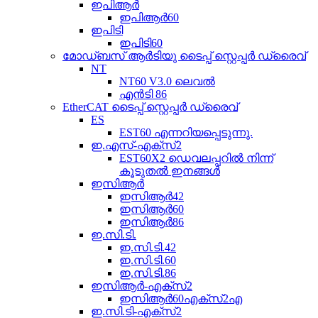
ഇപിആർ
ഇപിആർ60
ഇപിടി
ഇപിടി60
മോഡ്ബസ് ആർടിയു ടൈപ്പ് സ്റ്റെപ്പർ ഡ്രൈവ്
NT
NT60 V3.0 ലെവൽ
എൻ‌ടി 86
EtherCAT ടൈപ്പ് സ്റ്റെപ്പർ ഡ്രൈവ്
ES
EST60 എന്നറിയപ്പെടുന്നു.
ഇ.എസ്-എക്സ്2
EST60X2 ഡെവലപ്പറിൽ നിന്ന്
കൂടുതൽ ഇനങ്ങൾ
ഇസിആർ
ഇസിആർ42
ഇസിആർ60
ഇസിആർ86
ഇ.സി.ടി.
ഇ.സി.ടി.42
ഇ.സി.ടി.60
ഇ.സി.ടി.86
ഇസിആർ-എക്സ്2
ഇസിആർ60എക്സ്2എ
ഇ.സി.ടി-എക്സ്2