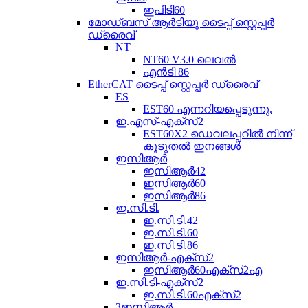
ഇപിടി60
മോഡ്ബസ് ആർടിയു ടൈപ്പ് സ്റ്റെപ്പർ
ഡ്രൈവ്
NT
NT60 V3.0 ലെവൽ
എൻ‌ടി 86
EtherCAT ടൈപ്പ് സ്റ്റെപ്പർ ഡ്രൈവ്
ES
EST60 എന്നറിയപ്പെടുന്നു.
ഇ.എസ്-എക്സ്2
EST60X2 ഡെവലപ്പറിൽ നിന്ന്
കൂടുതൽ ഇനങ്ങൾ
ഇസിആർ
ഇസിആർ42
ഇസിആർ60
ഇസിആർ86
ഇ.സി.ടി.
ഇ.സി.ടി.42
ഇ.സി.ടി.60
ഇ.സി.ടി.86
ഇസിആർ-എക്സ്2
ഇസിആർ60എക്സ്2എ
ഇ.സി.ടി-എക്സ്2
ഇ.സി.ടി.60എക്സ്2
3ഇസിആർ