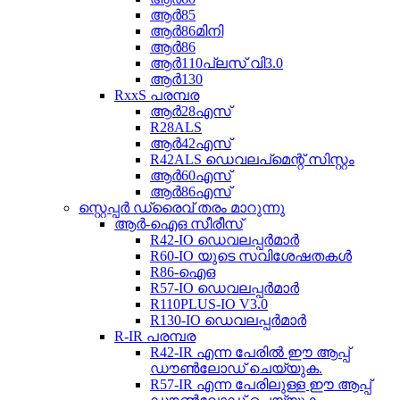
ആർ85
ആർ86മിനി
ആർ86
ആർ110പ്ലസ് വി3.0
ആർ130
RxxS പരമ്പര
ആർ28എസ്
R28ALS
ആർ42എസ്
R42ALS ഡെവലപ്‌മെന്റ് സിസ്റ്റം
ആർ60എസ്
ആർ86എസ്
സ്റ്റെപ്പർ ഡ്രൈവ് തരം മാറുന്നു
ആർ-ഐഒ സീരീസ്
R42-IO ഡെവലപ്പർമാർ
R60-IO യുടെ സവിശേഷതകൾ
R86-ഐഒ
R57-IO ഡെവലപ്പർമാർ
R110PLUS-IO V3.0
R130-IO ഡെവലപ്പർമാർ
R-IR പരമ്പര
R42-IR എന്ന പേരിൽ ഈ ആപ്പ്
ഡൗൺലോഡ് ചെയ്യുക.
R57-IR എന്ന പേരിലുള്ള ഈ ആപ്പ്