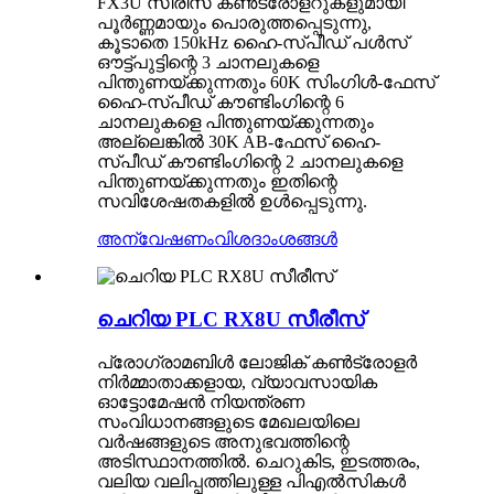
FX3U സീരീസ് കൺട്രോളറുകളുമായി
പൂർണ്ണമായും പൊരുത്തപ്പെടുന്നു,
കൂടാതെ 150kHz ഹൈ-സ്പീഡ് പൾസ്
ഔട്ട്‌പുട്ടിന്റെ 3 ചാനലുകളെ
പിന്തുണയ്ക്കുന്നതും 60K സിംഗിൾ-ഫേസ്
ഹൈ-സ്പീഡ് കൗണ്ടിംഗിന്റെ 6
ചാനലുകളെ പിന്തുണയ്ക്കുന്നതും
അല്ലെങ്കിൽ 30K AB-ഫേസ് ഹൈ-
സ്പീഡ് കൗണ്ടിംഗിന്റെ 2 ചാനലുകളെ
പിന്തുണയ്ക്കുന്നതും ഇതിന്റെ
സവിശേഷതകളിൽ ഉൾപ്പെടുന്നു.
അന്വേഷണം
വിശദാംശങ്ങൾ
ചെറിയ PLC RX8U സീരീസ്
പ്രോഗ്രാമബിൾ ലോജിക് കൺട്രോളർ
നിർമ്മാതാക്കളായ, വ്യാവസായിക
ഓട്ടോമേഷൻ നിയന്ത്രണ
സംവിധാനങ്ങളുടെ മേഖലയിലെ
വർഷങ്ങളുടെ അനുഭവത്തിന്റെ
അടിസ്ഥാനത്തിൽ. ചെറുകിട, ഇടത്തരം,
വലിയ വലിപ്പത്തിലുള്ള പി‌എൽ‌സികൾ