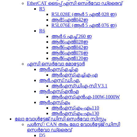
EtherCAT ടൈപ്പ് എസി സെർവോ ഡ്രൈവ്
R5
R5L028E (ആർ 5 എൽ 028 ഇ)
ആർ5എൽ042ഇ
R5L076E (ആർ 5 എൽ 076 ഇ)
R6
ആർ 6 എച്ച് 260 ഇ
ആർ6എൽ028ഇ
ആർ6എൽ042ഇ
ആർ6എൽ076ഇ
ആർ6എൽ120ഇ
എസി സെർവോ മോട്ടോർ
ആർ‌എസ്‌എച്ച്‌എ
ആർ‌എസ്‌എച്ച്‌എ-എ
ആർ.എസ്.ഡി.എ.
ആർഎസ്ഡിഎ-സി V3.1
ആർഎസ്എൻഎ
ആർഎസ്എൻഎ-100W-1000W
ആർ‌എസ്‌എം
ആർഎസ്എം-എം110
ആർഎസ്എം-എം130
ലോ വോൾട്ടേജ് ഡിസി സെർവോ സിസ്റ്റം
പൾസ് / CAN തരം ലോ വോൾട്ടേജ് ഡിസി
സെർവോ ഡ്രൈവ്
D5