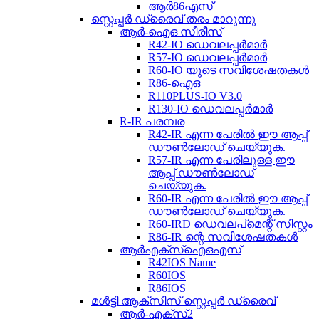
ആർ86എസ്
സ്റ്റെപ്പർ ഡ്രൈവ് തരം മാറുന്നു
ആർ-ഐഒ സീരീസ്
R42-IO ഡെവലപ്പർമാർ
R57-IO ഡെവലപ്പർമാർ
R60-IO യുടെ സവിശേഷതകൾ
R86-ഐഒ
R110PLUS-IO V3.0
R130-IO ഡെവലപ്പർമാർ
R-IR പരമ്പര
R42-IR എന്ന പേരിൽ ഈ ആപ്പ്
ഡൗൺലോഡ് ചെയ്യുക.
R57-IR എന്ന പേരിലുള്ള ഈ
ആപ്പ് ഡൗൺലോഡ്
ചെയ്യുക.
R60-IR എന്ന പേരിൽ ഈ ആപ്പ്
ഡൗൺലോഡ് ചെയ്യുക.
R60-IRD ഡെവലപ്‌മെന്റ് സിസ്റ്റം
R86-IR ന്റെ സവിശേഷതകൾ
ആർ‌എക്സ്‌ഐ‌ഒ‌എസ്
R42IOS Name
R60IOS
R86IOS
മൾട്ടി ആക്സിസ് സ്റ്റെപ്പർ ഡ്രൈവ്
ആർ-എക്സ്2