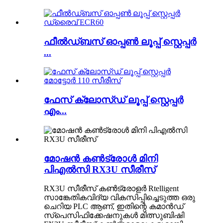
ഫീൽഡ്ബസ് ഓപ്പൺ ലൂപ്പ് സ്റ്റെപ്പർ
...
ഫേസ് ക്ലോസ്ഡ് ലൂപ്പ് സ്റ്റെപ്പർ
എം...
മോഷൻ കൺട്രോൾ മിനി
പി‌എൽ‌സി RX3U സീരീസ്
RX3U ​​സീരീസ് കൺട്രോളർ Rtelligent
സാങ്കേതികവിദ്യ വികസിപ്പിച്ചെടുത്ത ഒരു
ചെറിയ PLC ആണ്, ഇതിന്റെ കമാൻഡ്
സ്പെസിഫിക്കേഷനുകൾ മിത്സുബിഷി