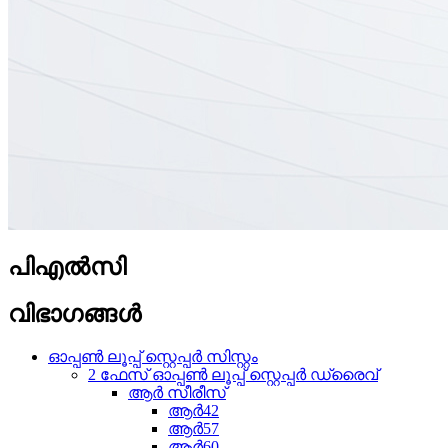
പി‌എൽ‌സി
വിഭാഗങ്ങൾ
ഓപ്പൺ ലൂപ്പ് സ്റ്റെപ്പർ സിസ്റ്റം
2 ഫേസ് ഓപ്പൺ ലൂപ്പ് സ്റ്റെപ്പർ ഡ്രൈവ്
ആർ സീരീസ്
ആർ42
ആർ57
ആർ60