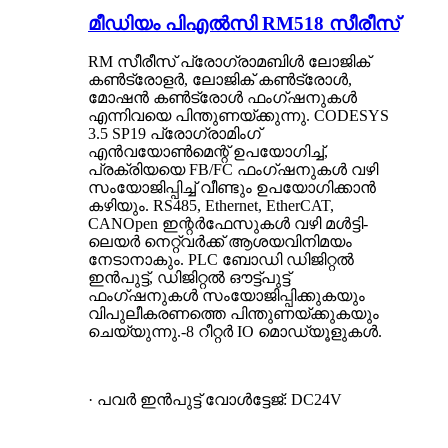
മീഡിയം പി‌എൽ‌സി RM518 സീരീസ്
RM സീരീസ് പ്രോഗ്രാമബിൾ ലോജിക്
കൺട്രോളർ, ലോജിക് കൺട്രോൾ,
മോഷൻ കൺട്രോൾ ഫംഗ്ഷനുകൾ
എന്നിവയെ പിന്തുണയ്ക്കുന്നു. CODESYS
3.5 SP19 പ്രോഗ്രാമിംഗ്
എൻവയോൺമെന്റ് ഉപയോഗിച്ച്,
പ്രക്രിയയെ FB/FC ഫംഗ്ഷനുകൾ വഴി
സംയോജിപ്പിച്ച് വീണ്ടും ഉപയോഗിക്കാൻ
കഴിയും. RS485, Ethernet, EtherCAT,
CANOpen ഇന്റർഫേസുകൾ വഴി മൾട്ടി-
ലെയർ നെറ്റ്‌വർക്ക് ആശയവിനിമയം
നേടാനാകും. PLC ബോഡി ഡിജിറ്റൽ
ഇൻപുട്ട്, ഡിജിറ്റൽ ഔട്ട്‌പുട്ട്
ഫംഗ്ഷനുകൾ സംയോജിപ്പിക്കുകയും
വിപുലീകരണത്തെ പിന്തുണയ്ക്കുകയും
ചെയ്യുന്നു.
-8 റീറ്റർ IO മൊഡ്യൂളുകൾ.
· പവർ ഇൻപുട്ട് വോൾട്ടേജ്: DC24V