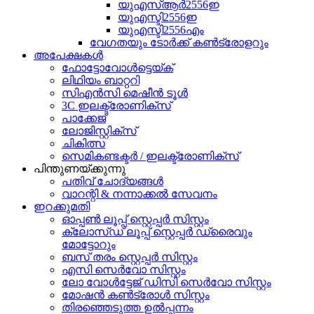
യുഎസ്ആർ2556ഇ
യുഎസ്ടി2556ഇ
യുഎസ്ടി2556എം
വേഗതയും ടോർക്ക് കൺട്രോളറും
അപേക്ഷകൾ
ഫോട്ടോവോൾട്ടെയ്ക്
ലിഥിയം ബാറ്ററി
സിഎൻസി മെഷീൻ ടൂൾ
3C ഇലക്ട്രോണിക്സ്
പാക്കേജ്
ലോജിസ്റ്റിക്സ്
ചികിത്സ
സെമികണ്ടക്ടർ / ഇലക്ട്രോണിക്സ്
പിന്തുണയ്ക്കുന്നു
പതിവ് ചോദ്യങ്ങൾ
വാറന്റി & നന്നാക്കൽ സേവനം
ഇറക്കുമതി
ഓപ്പൺ ലൂപ്പ് സ്റ്റെപ്പർ സിസ്റ്റം
ക്ലോസ്ഡ് ലൂപ്പ് സ്റ്റെപ്പർ ഡ്രൈവും
മോട്ടോറും
ബസ് തരം സ്റ്റെപ്പർ സിസ്റ്റം
എസി സെർവോ സിസ്റ്റം
ലോ വോൾട്ടേജ് ഡിസി സെർവോ സിസ്റ്റം
മോഷൻ കൺട്രോൾ സിസ്റ്റം
തിരഞ്ഞെടുത്ത ഉൽപ്പന്നം