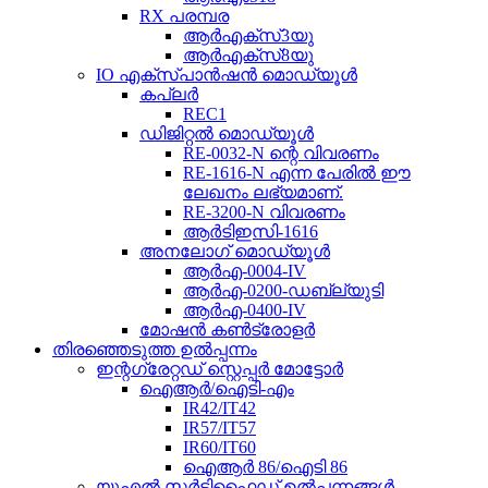
RX പരമ്പര
ആർഎക്സ്3യു
ആർഎക്സ്8യു
IO എക്സ്പാൻഷൻ മൊഡ്യൂൾ
കപ്ലർ
REC1
ഡിജിറ്റൽ മൊഡ്യൂൾ
RE-0032-N ന്റെ വിവരണം
RE-1616-N എന്ന പേരിൽ ഈ
ലേഖനം ലഭ്യമാണ്.
RE-3200-N വിവരണം
ആർ‌ടി‌ഇ‌സി-1616
അനലോഗ് മൊഡ്യൂൾ
ആർഎ-0004-IV
ആർഎ-0200-ഡബ്ല്യുടി
ആർഎ-0400-IV
മോഷൻ കൺട്രോളർ
തിരഞ്ഞെടുത്ത ഉൽപ്പന്നം
ഇന്റഗ്രേറ്റഡ് സ്റ്റെപ്പർ മോട്ടോർ
ഐആർ/ഐടി-എം
IR42/IT42
IR57/IT57
IR60/IT60
ഐആർ 86/ഐടി 86
യുഎൽ സർട്ടിഫൈഡ് ഉൽപ്പന്നങ്ങൾ