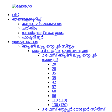
വീട്
ഞങ്ങളേക്കുറിച്ച്
കമ്പനി പ്രൊഫൈൽ
ചരിത്രം
കോർപ്പറേറ്റ് സംസ്കാരം
ഫാക്ടറി ടൂർ
ഉൽപ്പന്നങ്ങൾ
ഓപ്പൺ ലൂപ്പ് സ്റ്റെപ്പർ സിസ്റ്റം
ഓപ്പൺ ലൂപ്പ് സ്റ്റെപ്പർ മോട്ടോർ
2 ഫേസ് ഓപ്പൺ ലൂപ്പ് സ്റ്റെപ്പർ
മോട്ടോർ
20
28
35
39
42
57
60
86
110 (110)
130 (130)
3 ഫേസ് സ്റ്റെപ്പർ മോട്ടോർ സീരീസ്