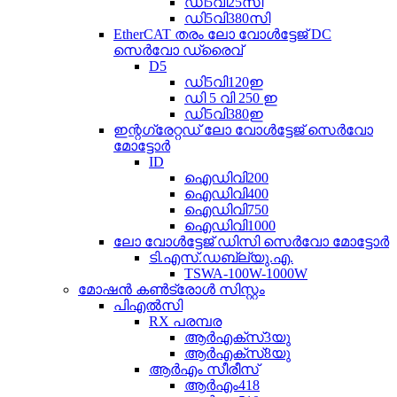
ഡി5വി25സി
ഡി5വി380സി
EtherCAT തരം ലോ വോൾട്ടേജ് DC
സെർവോ ഡ്രൈവ്
D5
ഡി5വി120ഇ
ഡി 5 വി 250 ഇ
ഡി5വി380ഇ
ഇന്റഗ്രേറ്റഡ് ലോ വോൾട്ടേജ് സെർവോ
മോട്ടോർ
ID
ഐഡിവി200
ഐഡിവി400
ഐഡിവി750
ഐഡിവി1000
ലോ വോൾട്ടേജ് ഡിസി സെർവോ മോട്ടോർ
ടി.എസ്.ഡബ്ല്യു.എ.
TSWA-100W-1000W
മോഷൻ കൺട്രോൾ സിസ്റ്റം
പി‌എൽ‌സി
RX പരമ്പര
ആർഎക്സ്3യു
ആർഎക്സ്8യു
ആർ‌എം സീരീസ്
ആർഎം418