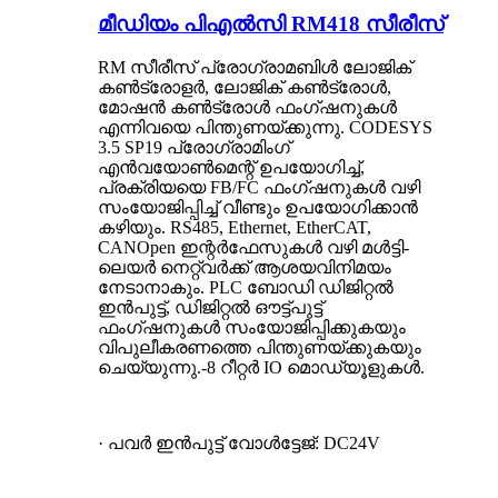
മീഡിയം പി‌എൽ‌സി RM418 സീരീസ്
RM സീരീസ് പ്രോഗ്രാമബിൾ ലോജിക്
കൺട്രോളർ, ലോജിക് കൺട്രോൾ,
മോഷൻ കൺട്രോൾ ഫംഗ്ഷനുകൾ
എന്നിവയെ പിന്തുണയ്ക്കുന്നു. CODESYS
3.5 SP19 പ്രോഗ്രാമിംഗ്
എൻവയോൺമെന്റ് ഉപയോഗിച്ച്,
പ്രക്രിയയെ FB/FC ഫംഗ്ഷനുകൾ വഴി
സംയോജിപ്പിച്ച് വീണ്ടും ഉപയോഗിക്കാൻ
കഴിയും. RS485, Ethernet, EtherCAT,
CANOpen ഇന്റർഫേസുകൾ വഴി മൾട്ടി-
ലെയർ നെറ്റ്‌വർക്ക് ആശയവിനിമയം
നേടാനാകും. PLC ബോഡി ഡിജിറ്റൽ
ഇൻപുട്ട്, ഡിജിറ്റൽ ഔട്ട്‌പുട്ട്
ഫംഗ്ഷനുകൾ സംയോജിപ്പിക്കുകയും
വിപുലീകരണത്തെ പിന്തുണയ്ക്കുകയും
ചെയ്യുന്നു.
-8 റീറ്റർ IO മൊഡ്യൂളുകൾ.
· പവർ ഇൻപുട്ട് വോൾട്ടേജ്: DC24V