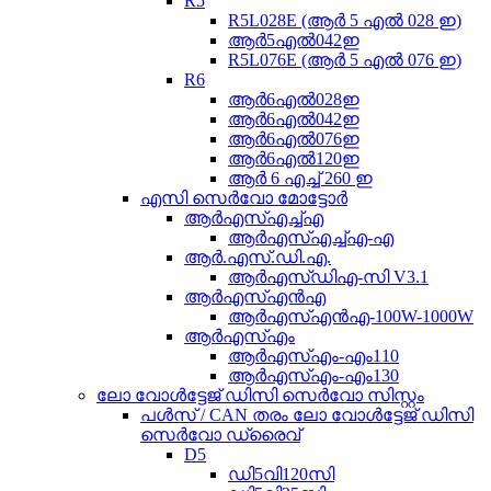
R5
R5L028E (ആർ 5 എൽ 028 ഇ)
ആർ5എൽ042ഇ
R5L076E (ആർ 5 എൽ 076 ഇ)
R6
ആർ6എൽ028ഇ
ആർ6എൽ042ഇ
ആർ6എൽ076ഇ
ആർ6എൽ120ഇ
ആർ 6 എച്ച് 260 ഇ
എസി സെർവോ മോട്ടോർ
ആർ‌എസ്‌എച്ച്‌എ
ആർ‌എസ്‌എച്ച്‌എ-എ
ആർ.എസ്.ഡി.എ.
ആർഎസ്ഡിഎ-സി V3.1
ആർഎസ്എൻഎ
ആർഎസ്എൻഎ-100W-1000W
ആർ‌എസ്‌എം
ആർഎസ്എം-എം110
ആർഎസ്എം-എം130
ലോ വോൾട്ടേജ് ഡിസി സെർവോ സിസ്റ്റം
പൾസ് / CAN തരം ലോ വോൾട്ടേജ് ഡിസി
സെർവോ ഡ്രൈവ്
D5
ഡി5വി120സി